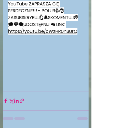
YouTube ZAPRASZA CIĘ 
SERDECZNIE!!! - POLUB👍👌
ZASUBSKRYBUJ👆🔔SKOMENTUJ💭
🗯💬🗨UDOSTĘPNIJ 📲 LINK: 
https://youtu.be/cWzHR0nS8rQ