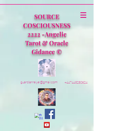
SOURCE
COSCIOUSNESS
2222 -Angelic
Tarot & Oracle
Gidance ©
guardianreiyel@gmail.com
+447445280624