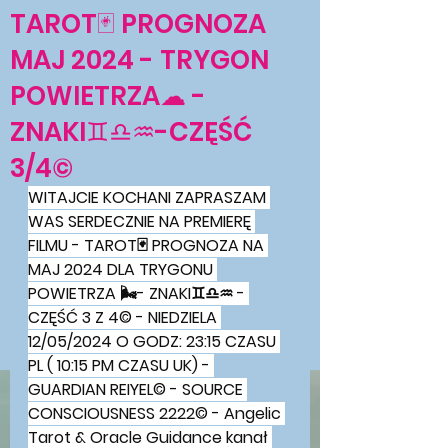
TAROT🃏 PROGNOZA
MAJ 2024 - TRYGON
POWIETRZA☁ -
ZNAKI♊♎♒-CZĘŚĆ
3/4©
WITAJCIE KOCHANI ZAPRASZAM 
WAS SERDECZNIE NA PREMIERĘ 
FILMU - TAROT🃏 PROGNOZA NA 
MAJ 2024 DLA TRYGONU 
POWIETRZA 🌬- ZNAKI♊♎♒ - 
CZĘŚĆ 3 Z 4© - NIEDZIELA 
12/05/2024 O GODZ: 23:15 CZASU 
PL ( 10:15 PM CZASU UK) - 
GUARDIAN REIYEL© - SOURCE 
CONSCIOUSNESS 2222© - Angelic 
Tarot & Oracle Guidance kanał 