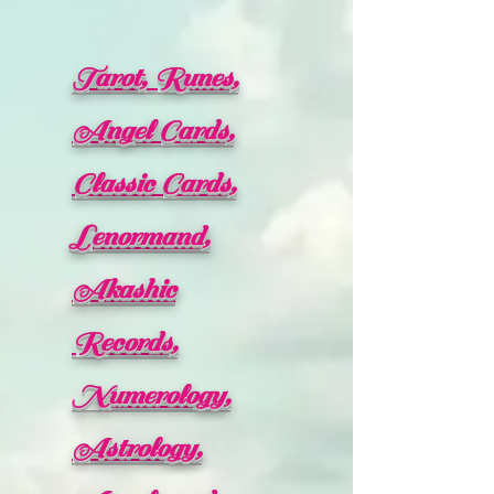
Tarot, Runes,
Angel Cards,
Classic Cards,
Lenormand,
Akashic
Records,
Numerology,
Astrology,